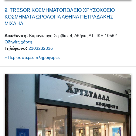
9.
TRESOR ΚΟΣΜΗΜΑΤΟΠΩΛΕΙΟ ΧΡΥΣΟΧΟΕΙΟ
ΚΟΣΜΗΜΑΤΑ ΩΡΟΛΟΓΙΑ ΑΘΗΝΑ ΠΕΤΡΑΔΑΚΗΣ
ΜΙΧΑΗΛ
Διεύθυνση:
Καραγιώργη Σερβίας 4, Αθήνα, ΑΤΤΙΚΗ 10562
Οδηγίες χάρτη
Τηλέφωνο:
2103232336
» Περισσότερες πληροφορίες