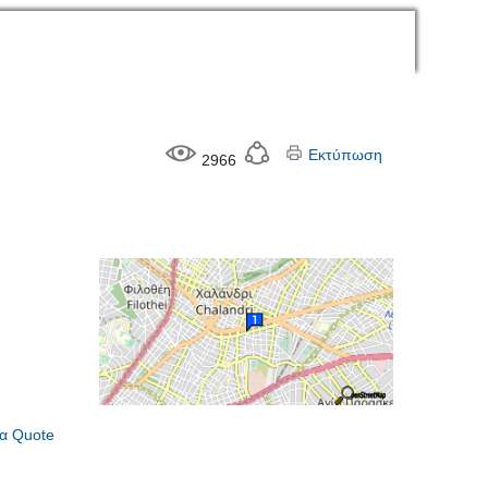
Εκτύπωση
2966
α Quote