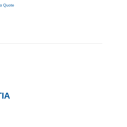
α Quote
ΙΑ