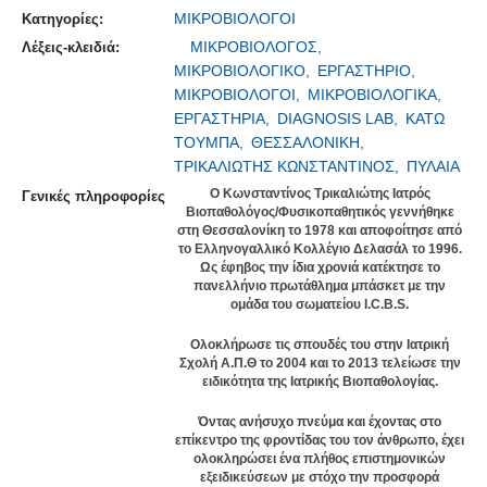
ΜΙΚΡΟΒΙΟΛΟΓΟΙ
Κατηγορίες:
ΜΙΚΡΟΒΙΟΛΟΓΟΣ,
Λέξεις-κλειδιά:
ΜΙΚΡΟΒΙΟΛΟΓΙΚΟ,
ΕΡΓΑΣΤΗΡΙΟ,
ΜΙΚΡΟΒΙΟΛΟΓΟΙ,
ΜΙΚΡΟΒΙΟΛΟΓΙΚΑ,
ΕΡΓΑΣΤΗΡΙΑ,
DIAGNOSIS LAB,
ΚΑΤΩ
ΤΟΥΜΠΑ,
ΘΕΣΣΑΛΟΝΙΚΗ,
ΤΡΙΚΑΛΙΩΤΗΣ ΚΩΝΣΤΑΝΤΙΝΟΣ,
ΠΥΛΑΙΑ
Ο Κωνσταντίνος Τρικαλιώτης Ιατρός
Γενικές πληροφορίες
Βιοπαθολόγος/Φυσικοπαθητικός γεννήθηκε
στη Θεσσαλονίκη το 1978 και αποφοίτησε από
το Ελληνογαλλικό Κολλέγιο Δελασάλ το 1996.
Ως έφηβος την ίδια χρονιά κατέκτησε το
πανελλήνιο πρωτάθλημα μπάσκετ με την
ομάδα του σωματείου I.C.B.S.
Ολοκλήρωσε τις σπουδές του στην Ιατρική
Σχολή Α.Π.Θ το 2004 και το 2013 τελείωσε την
ειδικότητα της Ιατρικής Βιοπαθολογίας.
Όντας ανήσυχο πνεύμα και έχοντας στο
επίκεντρο της φροντίδας του τον άνθρωπο, έχει
ολοκληρώσει ένα πλήθος επιστημονικών
εξειδικεύσεων με στόχο την προσφορά