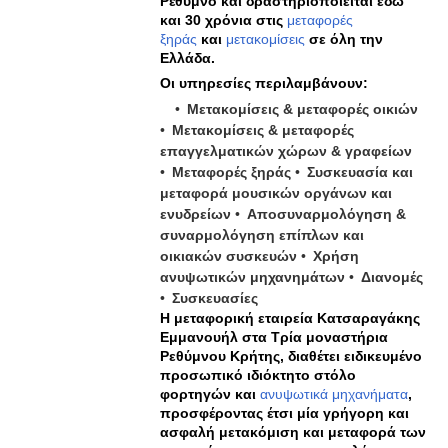
Ρέθυμνο και δραστηριοποιείται εδώ
και 30 χρόνια στις
μεταφορές
ξηράς
και
μετακομίσεις
σε όλη την
Ελλάδα.
Οι υπηρεσίες περιλαμβάνουν:
Μετακομίσεις & μεταφορές οικιών
Μετακομίσεις & μεταφορές
επαγγελματικών χώρων & γραφείων
Μεταφορές ξηράς
Συσκευασία και
μεταφορά μουσικών οργάνων και
ενυδρείων
Αποσυναρμολόγηση &
συναρμολόγηση επίπλων και
οικιακών συσκευών
Χρήση
ανυψωτικών μηχανημάτων
Διανομές
Συσκευασίες
Η μεταφορική εταιρεία Κατσαραγάκης
Εμμανουήλ στα Τρία μοναστήρια
Ρεθύμνου Κρήτης, διαθέτει ειδικευμένο
προσωπικό ιδιόκτητο στόλο
φορτηγών και
ανυψωτικά μηχανήματα
,
προσφέροντας έτσι μία γρήγορη και
ασφαλή μετακόμιση και μεταφορά των