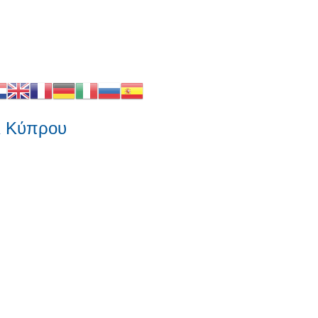
ύπρου