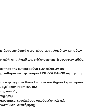
της δραστηριότητά στον χώρο των πλακιδίων και ειδών
ν πώληση πλακιδίων, ειδών υγιεινής & συναφών ειδών,
ατέκτησε την εμπιστοσύνη των πελατών της.
ιμές, καθιέρωσαν την εταιρία FINEZZA BAGNO ως πρώτη
α στην περιοχή των Κάτω Γουβών του Δήμου Χερσονήσου
ειτουργεί show room 900 m2.
 της αγοράς:
ντήρηση).
ακοσμητές, εργολάβους οικοδομών, κ.λ.π.).
ανακαίνιση, συντήρηση).