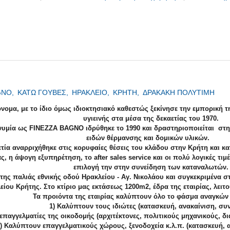
GNO,
ΚΑΤΩ ΓΟΥΒΕΣ,
ΗΡΑΚΛΕΙΟ,
ΚΡΗΤΗ,
ΔΡΑΚΑΚΗ ΠΟΛΥΤΙΜΗ
νομα, με το ίδιο όμως ιδιοκτησιακό καθεστώς ξεκίνησε την εμπορική 
υγιεινής στα μέσα της δεκαετίας του 1970.
μία ως FINEZZA BAGNO ιδρύθηκε το 1990 και δραστηριοποιείται στη
ειδών θέρμανσης και δομικών υλικών.
τία αναρριχήθηκε στις κορυφαίες θέσεις του κλάδου στην Κρήτη και κ
 η άψογη εξυπηρέτηση, το after sales service και οι πολύ λογικές τ
επιλογή την στην συνείδηση των καταναλωτών.
 της παλιάς εθνικής οδού Ηρακλείου - Αγ. Νικολάου και συγκεκριμέν
είου Κρήτης. Στο κτίριο μας εκτάσεως 1200m2, έδρα της εταιρίας, λ
Τα προιόντα της εταιρίας καλύπτουν όλο το φάσμα αναγκών
1) Καλύπτουν τους ιδιώτες (κατασκευή, ανακαίνιση, συ
παγγελματίες της οικοδομής (αρχιτέκτονες, πολιτικούς μηχανικούς, δι
 Καλύπτουν επαγγελματικούς χώρους, ξενοδοχεία κ.λ.π. (κατασκευή, 