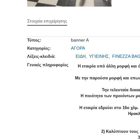
Στοιχεία επιχείρησης
banner A
Τύπος:
ΑΓΟΡΑ
Κατηγορίες:
ΕΙΔΗ,
ΥΓΙΕΙΝΗΣ,
FINEZZA BA
Λέξεις-κλειδιά:
Γενικές πληροφορίες
H εταιρία υπό άλλη μορφή και ό
Με την παρούσα μορφή και επωνυ
Την τελευταία δεκαε
Η ποιότητα των προιόντων μας,
H εταιρία εδρεύει στο 16ο χλμ.
Ηρακλ
2) Καλύπτουν τους ε
3)