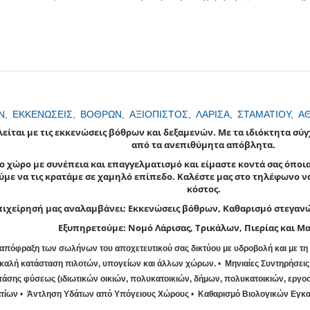
Ν,
ΕΚΚΕΝΩΣΕΙΣ,
ΒΟΘΡΩΝ,
ΑΞΙΟΠΙΣΤΟΣ,
ΛΑΡΙΣΑ,
ΣΤΑΜΑΤΙΟΥ,
Α
ολείται με τις εκκενώσεις βόθρων και δεξαμενών. Με τα ιδιόκτητα 
από τα ανεπιθύμητα απόβλητα.
 χώρο με συνέπεια και επαγγελματισμό και είμαστε κοντά σας όποια ώ
με να τις κρατάμε σε χαμηλό επίπεδο. Καλέστε μας στο τηλέφωνο να
κόστος.
πιχείρησή μας αναλαμβάνει: Εκκενώσεις βόθρων, Καθαρισμό στεγαν
Εξυπηρετούμε: Νομό Λάρισας, Τρικάλων, Πιερίας και Μα
απόφραξη των σωλήνων του αποχετευτικού σας δικτύου με υδροβολή και με τη
ν καλή κατάσταση πιλοτών, υπογείων και άλλων χώρων.
Μηνιαίες Συντηρήσεις
ης φύσεως (ιδιωτικών οικιών, πολυκατοικιών, δήμων, πολυκατοικιών, εργοστα
ατίων
Άντληση Υδάτων από Υπόγειους Χώρους
Καθαρισμό Βιολογικών Εγκ