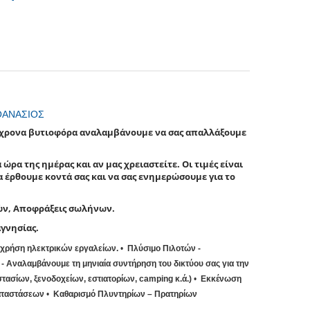
ΘΑΝΑΣΙΟΣ
σύγχρονα βυτιοφόρα αναλαμβάνουμε να σας απαλλάξουμε
ρα της ημέρας και αν μας χρειαστείτε. Οι τιμές είναι
 έρθουμε κοντά σας και να σας ενημερώσουμε για το
ών, Αποφράξεις σωλήνων.
γνησίας.
 χρήση ηλεκτρικών εργαλείων.
Πλύσιμο Πιλοτών -
 - Αναλαμβάνουμε τη μηνιαία συντήρηση του δικτύου σας για την
σίων, ξενοδοχείων, εστιατορίων, camping κ.ά.)
Εκκένωση
αταστάσεων
Καθαρισμό Πλυντηρίων – Πρατηρίων