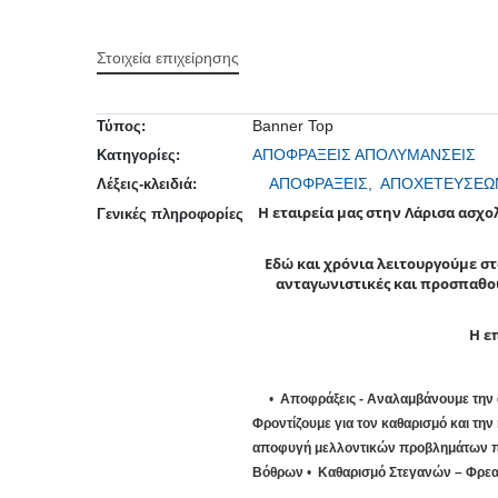
Στοιχεία επιχείρησης
Banner Top
Τύπος:
ΑΠΟΦΡΑΞΕΙΣ ΑΠΟΛΥΜΑΝΣΕΙΣ
Κατηγορίες:
ΑΠΟΦΡΑΞΕΙΣ,
ΑΠΟΧΕΤΕΥΣΕΩ
Λέξεις-κλειδιά:
Η εταιρεία μας στην Λάρισα ασχ
Γενικές πληροφορίες
Εδώ και χρόνια λειτουργούμε στο
ανταγωνιστικές και προσπαθού
Η ε
Αποφράξεις - Αναλαμβάνουμε την 
Φροντίζουμε για τον καθαρισμό και τη
αποφυγή μελλοντικών προβλημάτων πάσ
Βόθρων
Καθαρισμό Στεγανών – Φρε